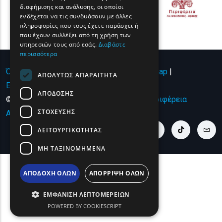
διαφήμισης και ανάλυσης, οι οποίοι
ROMANIAN
ενδέχεται να τις συνδυάσουν με άλλες
πληροφορίες που τους έχετε παράσχει ή
TURKISH
που έχουν συλλέξει από τη χρήση των
υπηρεσιών τους από εσάς.
Διαβάστε
περισσότερα
Όροι χρήσης | Πολιτική Απορρήτου
|
Sitemap
|
ΑΠΟΛΎΤΩΣ ΑΠΑΡΑΊΤΗΤΑ
Επικοινωνία
ΑΠΌΔΟΣΗΣ
© Copyright 2024 - All Rights Reserved
Περιφέρεια
ΣΤΌΧΕΥΣΗΣ
Ανατολικής Μακεδονίας και Θράκης
.
youtube link
facebook link
twitter link
linkedin link
instagram link
tiktok link
cont
ΛΕΙΤΟΥΡΓΙΚΌΤΗΤΑΣ
ΜΗ ΤΑΞΙΝΟΜΗΜΈΝΑ
ΑΠΟΔΟΧΉ ΌΛΩΝ
ΑΠΌΡΡΙΨΗ ΌΛΩΝ
ΕΜΦΆΝΙΣΗ ΛΕΠΤΟΜΕΡΕΙΏΝ
POWERED BY COOKIESCRIPT