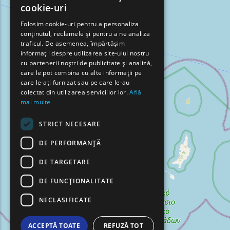
cookie-uri
GREEK
Folosim cookie-uri pentru a personaliza
conținutul, reclamele și pentru a ne analiza
FRENCH
traficul. De asemenea, împărtășim
BULGARIAN
informații despre utilizarea site-ului nostru
cu partenerii noștri de publicitate și analiză,
GERMAN
care le pot combina cu alte informații pe
care le-ați furnizat sau pe care le-au
ROMANIAN
colectat din utilizarea serviciilor lor.
Află
mai multe
TURKISH
STRICT NECESARE
DE PERFORMANȚĂ
DE TARGETARE
DE FUNCŢIONALITATE
NECLASIFICATE
ACCEPTĂ TOATE
REFUZĂ TOT