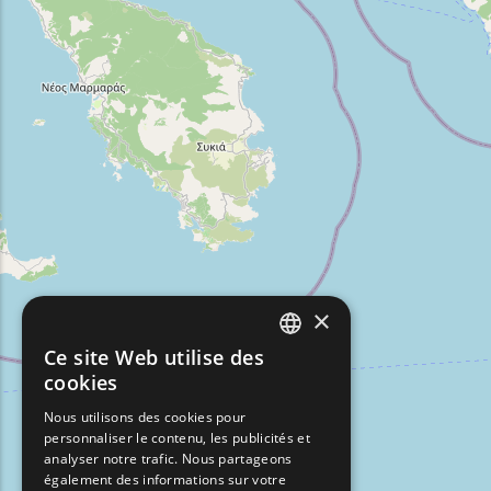
×
Ce site Web utilise des
ENGLISH
cookies
GREEK
Nous utilisons des cookies pour
personnaliser le contenu, les publicités et
FRENCH
analyser notre trafic. Nous partageons
BULGARIAN
également des informations sur votre