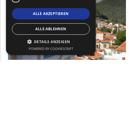
ALLE AKZEPTIEREN
ALLE ABLEHNEN
DETAILS ANZEIGEN
POWERED BY COOKIESCRIPT
Mehrzweckraum für Kunst und
Gedanken - Grand Maison
Herrenhaus
Kultur
Xanthi