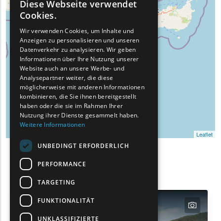
Diese Webseite verwendet
ENGLISH
Cookies.
GREEK
Wir verwenden Cookies, um Inhalte und
Anzeigen zu personalisieren und unseren
FRENCH
Datenverkehr zu analysieren. Wir geben
BULGARIAN
Informationen über Ihre Nutzung unserer
Website auch an unsere Werbe- und
GERMAN
Analysepartner weiter, die diese
möglicherweise mit anderen Informationen
ROMANIAN
kombinieren, die Sie ihnen bereitgestellt
haben oder die sie im Rahmen Ihrer
TURKISH
Nutzung ihrer Dienste gesammelt haben.
Weitere Informationen
Leaflet
UNBEDINGT ERFORDERLICH
Such-
PERFORMANCE
Show map on mouse hover
Den Mauszeiger ziehen, um auf der Karte anzuzeig
Filter
TARGETING
FUNKTIONALITÄT
text
text
text
text
text
UNKLASSIFIZIERTE