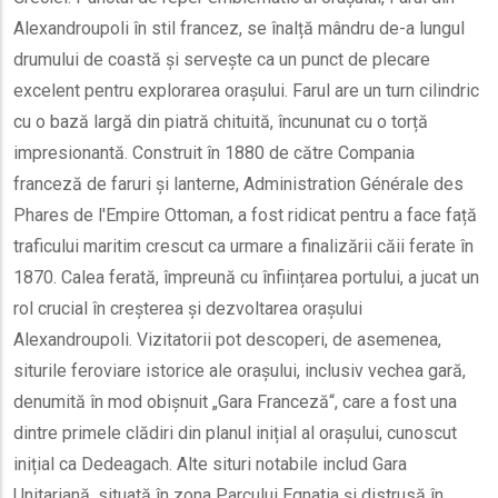
Alexandroupoli în stil francez, se înalță mândru de-a lungul
drumului de coastă și servește ca un punct de plecare
excelent pentru explorarea orașului. Farul are un turn cilindric
cu o bază largă din piatră chituită, încununat cu o torță
impresionantă. Construit în 1880 de către Compania
franceză de faruri și lanterne, Administration Générale des
Phares de l'Empire Ottoman, a fost ridicat pentru a face față
traficului maritim crescut ca urmare a finalizării căii ferate în
1870. Calea ferată, împreună cu înființarea portului, a jucat un
rol crucial în creșterea și dezvoltarea orașului
Alexandroupoli. Vizitatorii pot descoperi, de asemenea,
siturile feroviare istorice ale orașului, inclusiv vechea gară,
denumită în mod obișnuit „Gara Franceză“, care a fost una
dintre primele clădiri din planul inițial al orașului, cunoscut
inițial ca Dedeagach. Alte situri notabile includ Gara
Unitariană, situată în zona Parcului Egnatia și distrusă în