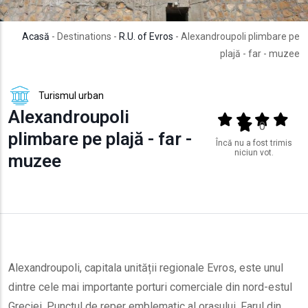
Acasă
- Destinations -
R.U. of Evros
- Alexandroupoli plimbare pe
plajă - far - muzee
Turismul urban
Alexandroupoli
Output format
(star)
(star)
(star)
(star
(star)
0
plimbare pe plajă - far -
Încă nu a fost trimis
niciun vot.
muzee
Alexandroupoli, capitala unității regionale Evros, este unul
dintre cele mai importante porturi comerciale din nord-estul
Greciei. Punctul de reper emblematic al orașului, Farul din