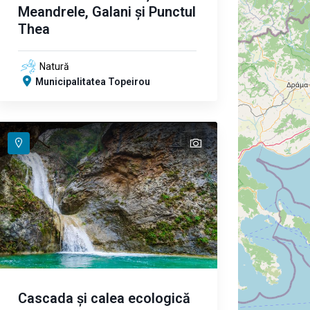
Meandrele, Galani și Punctul
Thea
Natură
Municipalitatea Topeirou
text
Cascada și calea ecologică