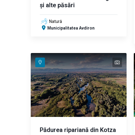
și alte păsări
Natură
Municipalitatea Avdiron
text
text
text
text
Pădurea ripariană din Kotza