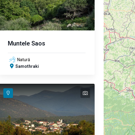
Muntele Saos
Natură
Samothraki
text