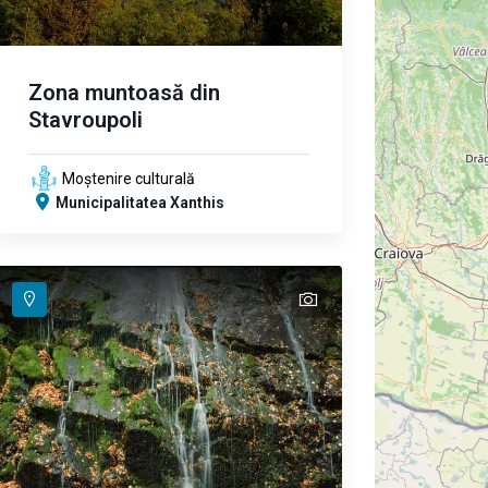
Zona muntoasă din
Stavroupoli
Moștenire culturală
Municipalitatea Xanthis
text
text
text
text