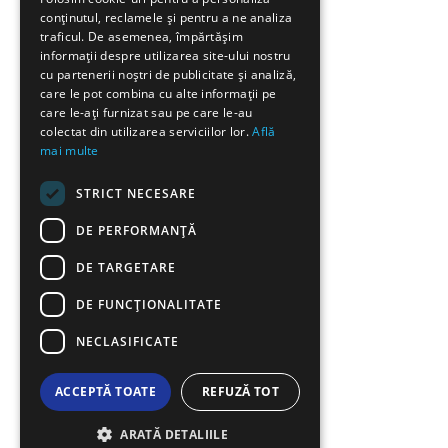
conținutul, reclamele și pentru a ne analiza
FRENCH
traficul. De asemenea, împărtășim
BULGARIAN
informații despre utilizarea site-ului nostru
cu partenerii noștri de publicitate și analiză,
GERMAN
care le pot combina cu alte informații pe
care le-ați furnizat sau pe care le-au
ROMANIAN
colectat din utilizarea serviciilor lor.
Află
mai multe
TURKISH
STRICT NECESARE
DE PERFORMANȚĂ
DE TARGETARE
DE FUNCŢIONALITATE
NECLASIFICATE
ACCEPTĂ TOATE
REFUZĂ TOT
ARATĂ DETALIILE