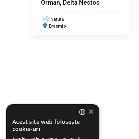
Orman, Delta Nestos
Natură
Erasmio
×
Acest site web folosește
ENGLISH
cookie-uri
GREEK
Folosim cookie-uri pentru a personaliza