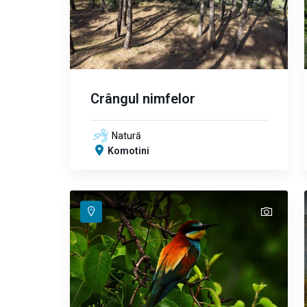
Crângul nimfelor
Natură
Komotini
text