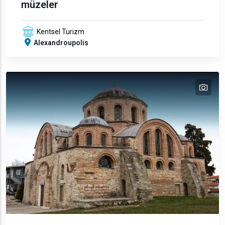
müzeler
Kentsel Turizm
Alexandroupolis
tex
text
text
text