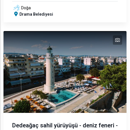
Doğa
Drama Belediyesi
tex
text
text
text
text
text
text
text
text
text
text
text
text
text
text
Dedeağaç sahil yürüyüşü - deniz feneri -