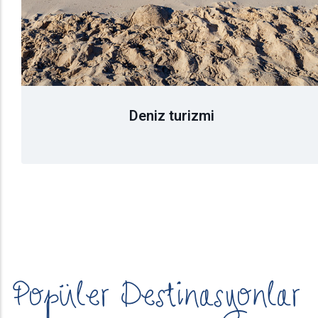
τισμός
ύση
Deniz turizmi
ρονομία
λασσα
Hedef kategorileri
Popüler Destinasyonlar