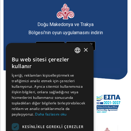
Doğu Makedonya ve Trakya
Bölgesi'nin oyun uygulamasını indirin
×
Bu web sitesi çerezler
ENGLISH
kullanır
GREEK
İçeriği, reklamları kişiselleştirmek ve
trafiğimizi analiz etmek için çerezleri
FRENCH
kullanıyoruz. Ayrıca sitemizi kullanımınıza
BULGARIAN
ilişkin bilgileri, onlara sağladığınız veya
hizmetlerini kullanmanız sonucunda
GERMAN
topladıkları diğer bilgilerle birleştirebilecek
reklam ve analiz ortaklarımızla da
ROMANIAN
paylaşıyoruz.
Daha fazlasını oku
TURKISH
KESINLIKLE GEREKLI ÇEREZLER