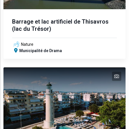
Barrage et lac artificiel de Thisavros
(lac du Trésor)
Nature
Municipalité de Drama
tex
text
text
text
text
text
text
text
text
text
text
text
text
text
text