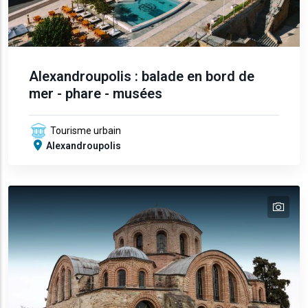
Alexandroupolis : balade en bord de
mer - phare - musées
Tourisme urbain
Alexandroupolis
tex
text
text
text