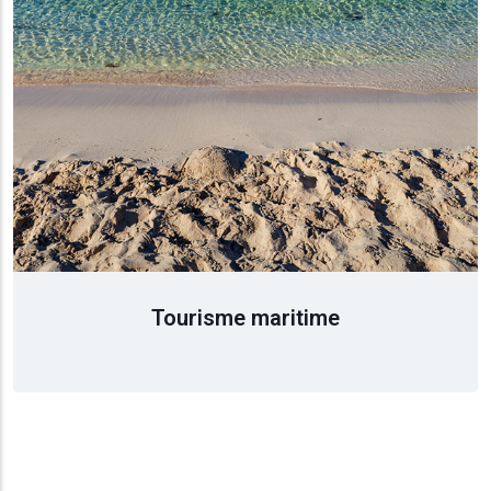
τισμός
ύση
Tourisme maritime
ρονομία
λασσα