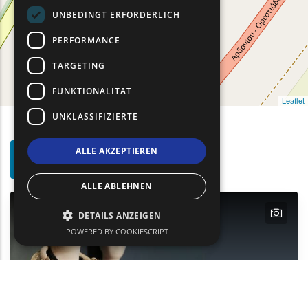
UNBEDINGT ERFORDERLICH
PERFORMANCE
TARGETING
FUNKTIONALITÄT
Leaflet
UNKLASSIFIZIERTE
Such-
ALLE AKZEPTIEREN
Show map on mouse hover
Den Mauszeiger ziehen, um auf der Karte anzuzeige
Filter
ALLE ABLEHNEN
text
text
text
DETAILS ANZEIGEN
POWERED BY COOKIESCRIPT