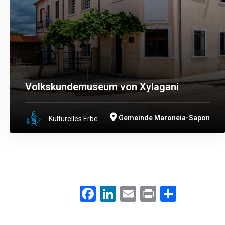
Volkskundemuseum von Xylagani
Gemeinde Maroneia-Sapon
Kulturelles Erbe
Facebook
LinkedIn
Email
Print
.