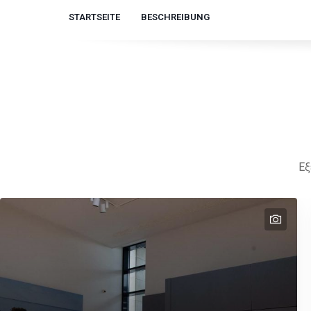
STARTSEITE
BESCHREIBUNG
Εξ
text
text
text