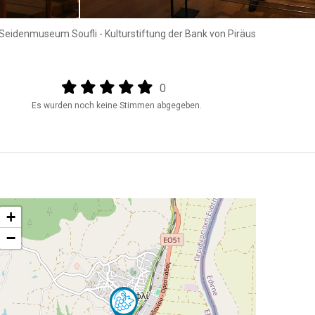
Seidenmuseum Soufli - Kulturstiftung der Bank von Piräus
Output format
(star)
(star)
(star)
(star)
(star)
0
Es wurden noch keine Stimmen abgegeben.
+
−