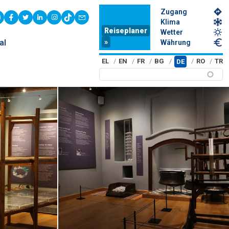
Zugang
youtube
facebook
twitter
linkedin
instagram
tiktok
contact
Klima
Reiseplaner
Wetter
»
al
Währung
EL
EN
FR
BG
RO
TR
DE