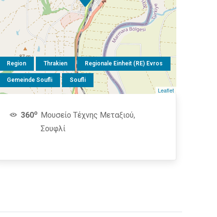
Region
Thrakien
Regionale Einheit (RE) Evros
Gemeinde Soufli
Soufli
Leaflet
o
360
Μουσείο Τέχνης Μεταξιού,
Σουφλί