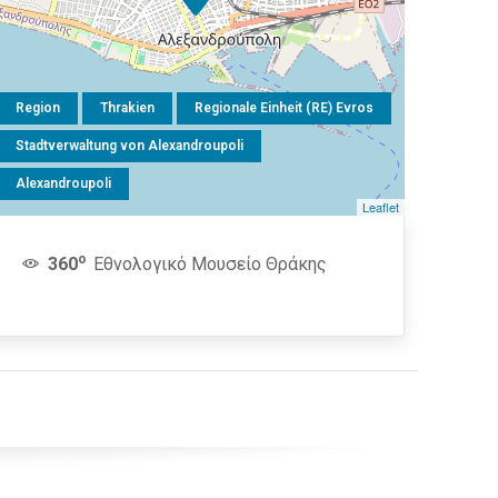
Region
Thrakien
Regionale Einheit (RE) Evros
Stadtverwaltung von Alexandroupoli
Alexandroupoli
Leaflet
o
360
Εθνολογικό Μουσείο Θράκης