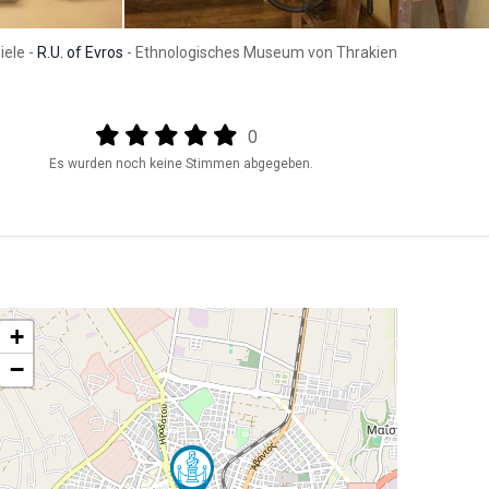
iele -
R.U. of Evros
- Ethnologisches Museum von Thrakien
Output format
(star)
(star)
(star)
(star)
(star)
0
Es wurden noch keine Stimmen abgegeben.
+
−