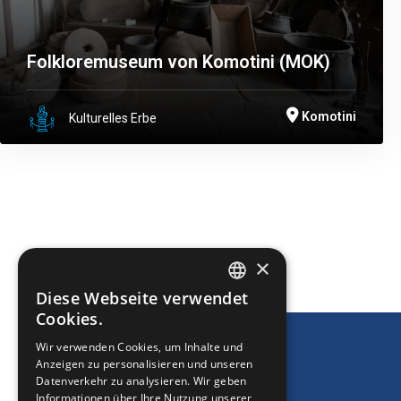
Folkloremuseum von Komotini (MOK)
Komotini
Kulturelles Erbe
DRUCKEN
×
Diese Webseite verwendet
ENGLISH
Cookies.
GREEK
Wir verwenden Cookies, um Inhalte und
Anzeigen zu personalisieren und unseren
FRENCH
Datenverkehr zu analysieren. Wir geben
BULGARIAN
Informationen über Ihre Nutzung unserer