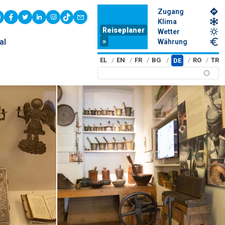
Zugang
youtube
facebook
twitter
linkedin
instagram
tiktok
contact
Klima
Reiseplaner
Wetter
»
al
Währung
EL
EN
FR
BG
RO
TR
DE