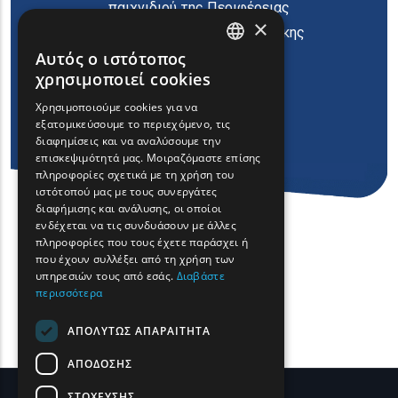
παιχνιδιού της Περιφέρειας
×
Ανατολικής Μακεδονίας Θράκης
Αυτός ο ιστότοπος
ENGLISH
χρησιμοποιεί cookies
GREEK
Χρησιμοποιούμε cookies για να
εξατομικεύσουμε το περιεχόμενο, τις
FRENCH
διαφημίσεις και να αναλύσουμε την
BULGARIAN
επισκεψιμότητά μας. Μοιραζόμαστε επίσης
πληροφορίες σχετικά με τη χρήση του
GERMAN
ιστότοπού μας με τους συνεργάτες
διαφήμισης και ανάλυσης, οι οποίοι
ROMANIAN
ενδέχεται να τις συνδυάσουν με άλλες
πληροφορίες που τους έχετε παράσχει ή
TURKISH
που έχουν συλλέξει από τη χρήση των
υπηρεσιών τους από εσάς.
Διαβάστε
περισσότερα
ΑΠΟΛΎΤΩΣ ΑΠΑΡΑΊΤΗΤΑ
ΑΠΌΔΟΣΗΣ
ΣΤΌΧΕΥΣΗΣ