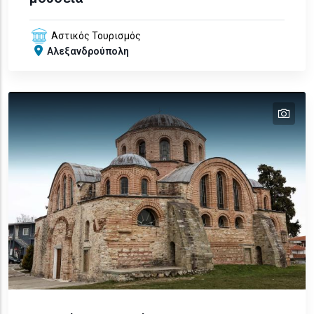
Αστικός Τουρισμός
Αλεξανδρούπολη
tex
text
text
text