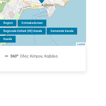
Region
Ostmakedonien
Regionale Einheit (RE) Kavala
Gemeinde Kavala
Kavala
Leaflet
o
360
Οδός Κύπρου, Καβάλα