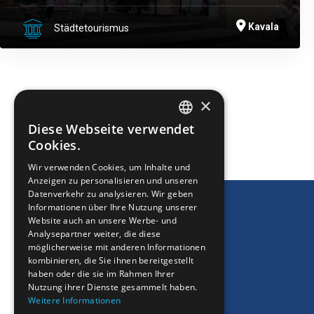
Kavala
Städtetourismus
×
Diese Webseite verwendet
ENGLISH
DRUCKEN
Cookies.
GREEK
Wir verwenden Cookies, um Inhalte und
Anzeigen zu personalisieren und unseren
FRENCH
Datenverkehr zu analysieren. Wir geben
BULGARIAN
Informationen über Ihre Nutzung unserer
Website auch an unsere Werbe- und
GERMAN
Analysepartner weiter, die diese
möglicherweise mit anderen Informationen
ROMANIAN
kombinieren, die Sie ihnen bereitgestellt
haben oder die sie im Rahmen Ihrer
TURKISH
Nutzung ihrer Dienste gesammelt haben.
Weitere Informationen