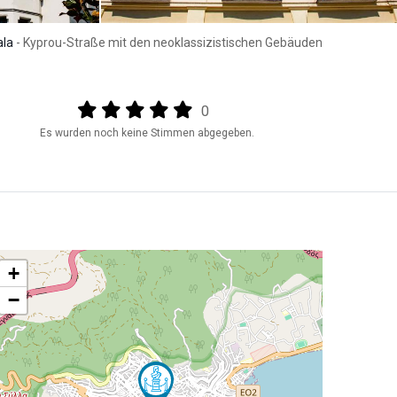
ala
- Kyprou-Straße mit den neoklassizistischen Gebäuden
Output format
(star)
(star)
(star)
(star)
(star)
0
Es wurden noch keine Stimmen abgegeben.
+
−