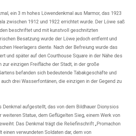
nkmal, ein 3 m hohes Löwendenkmal aus Marmor, das 1923
ala zwischen 1912 und 1922 errichtet wurde. Der Löwe saß
en beschriftet und mit kunstvoll geschnitzten
rischen Besatzung wurde der Löwe jedoch entfernt und
rischen Heerlagers diente. Nach der Befreiung wurde das
ert und später auf den Courthouse Square in der Nähe des
zur einzigen Freifläche der Stadt, in der große
Gartens befanden sich bedeutende Tabakgeschäfte und
 auch drei Wasserfontänen, die einzigen in der Gegend zu
s Denkmal aufgestellt, das von dem Bildhauer Dionysios
 weiteren Statue, dem Geflügelten Sieg, einem Werk von
eweiht. Das Denkmal trägt die Reliefinschrift „Promachon
llt einen verwundeten Soldaten dar, dem von