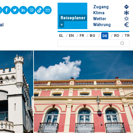
Zugang
youtube
facebook
twitter
linkedin
instagram
tiktok
contact
Klima
Reiseplaner
Wetter
»
al
Währung
EL
EN
FR
BG
RO
TR
DE