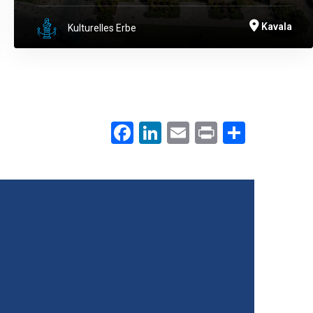
Kavala
Kulturelles Erbe
Facebook
LinkedIn
Email
Print
.