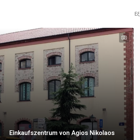
Εξ
text
text
Einkaufszentrum von Agios Nikolaos