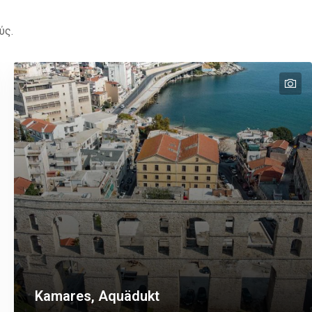
ύς.
t
te
Kamares, Aquädukt