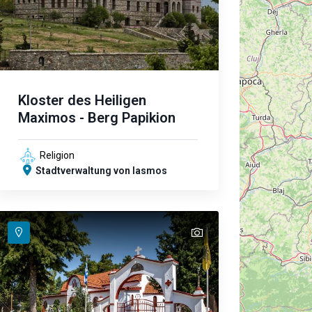
Kloster des Heiligen
Maximos - Berg Papikion
Religion
Stadtverwaltung von Iasmos
text
text