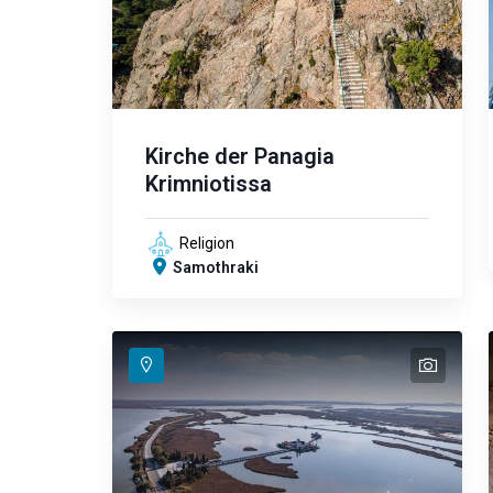
Kirche der Panagia
Krimniotissa
Religion
Samothraki
text
text
text