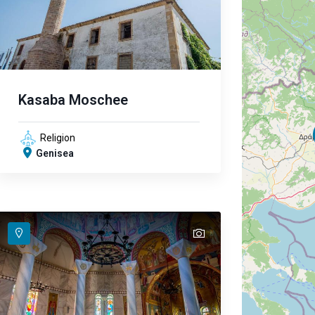
Kasaba Moschee
Religion
Genisea
text
text
text
text