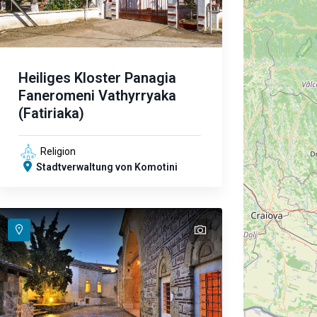
Heiliges Kloster Panagia
Faneromeni Vathyrryaka
(Fatiriaka)
Religion
Stadtverwaltung von Komotini
text
text