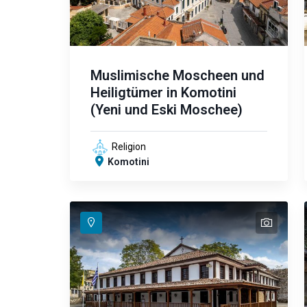
Muslimische Moscheen und
Heiligtümer in Komotini
(Yeni und Eski Moschee)
Religion
Komotini
text
text