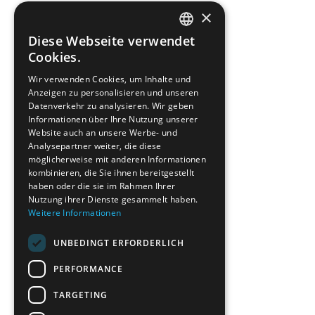
×
Diese Webseite verwendet
ENGLISH
Cookies.
GREEK
Wir verwenden Cookies, um Inhalte und
Anzeigen zu personalisieren und unseren
FRENCH
Datenverkehr zu analysieren. Wir geben
BULGARIAN
Informationen über Ihre Nutzung unserer
Website auch an unsere Werbe- und
GERMAN
Analysepartner weiter, die diese
möglicherweise mit anderen Informationen
ROMANIAN
kombinieren, die Sie ihnen bereitgestellt
haben oder die sie im Rahmen Ihrer
TURKISH
Nutzung ihrer Dienste gesammelt haben.
Weitere Informationen
UNBEDINGT ERFORDERLICH
PERFORMANCE
TARGETING