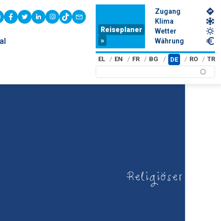
Zugang
youtube
facebook
twitter
linkedin
instagram
tiktok
contact
Klima
Reiseplaner
Wetter
»
al
Währung
EL
EN
FR
BG
RO
TR
DE
Religiöser Touri