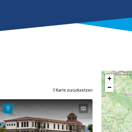
+
−
auf der Karte anzuzeigen
Karte zurücksetzen
text