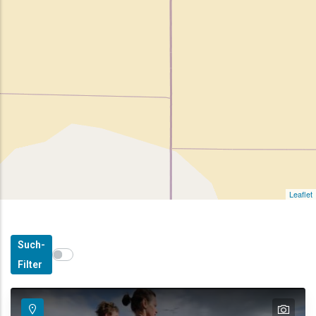
Leaflet
Such-
Show map on mouse hover
Den Mauszeiger ziehen, um auf der Karte anzuzeige
Filter
text