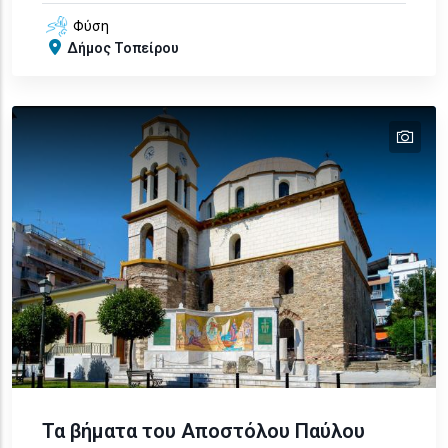
Φύση
Δήμος Τοπείρου
tex
text
text
text
Τα βήματα του Αποστόλου Παύλου