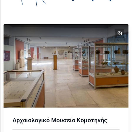
tex
text
Αρχαιολογικό Μουσείο Κομοτηνής