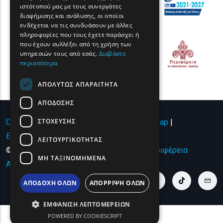
GERMAN
ιστότοπού μας με τους συνεργάτες
διαφήμισης και ανάλυσης, οι οποίοι
ROMANIAN
ενδέχεται να τις συνδυάσουν με άλλες
πληροφορίες που τους έχετε παράσχει ή
TURKISH
που έχουν συλλέξει από τη χρήση των
υπηρεσιών τους από εσάς.
Διαβάστε
περισσότερα
ΑΠΟΛΎΤΩΣ ΑΠΑΡΑΊΤΗΤΑ
ΑΠΌΔΟΣΗΣ
ΣΤΌΧΕΥΣΗΣ
Όροι χρήσης | Πολιτική Απορρήτου
|
Sitemap
|
Επικοινωνία
ΛΕΙΤΟΥΡΓΙΚΌΤΗΤΑΣ
© Copyright 2024 - All Rights Reserved
Περιφέρεια
ΜΗ ΤΑΞΙΝΟΜΗΜΈΝΑ
Ανατολικής Μακεδονίας και Θράκης
.
youtube link
facebook link
twitter link
linkedin link
instagram link
tiktok link
cont
ΑΠΟΔΟΧΉ ΌΛΩΝ
ΑΠΌΡΡΙΨΗ ΌΛΩΝ
ΕΜΦΆΝΙΣΗ ΛΕΠΤΟΜΕΡΕΙΏΝ
POWERED BY COOKIESCRIPT