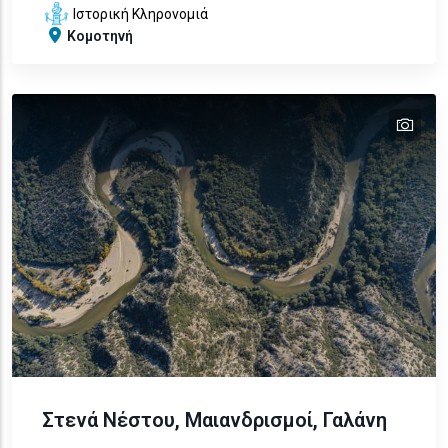
Ιστορική Κληρονομιά
Κομοτηνή
tex
text
text
text
text
Στενά Νέστου, Μαιανδρισμοί, Γαλάνη