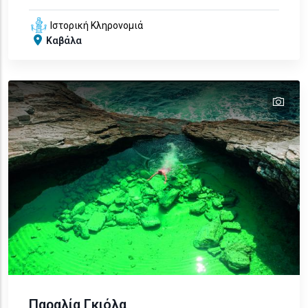
Ιστορική Κληρονομιά
Καβάλα
tex
Παραλία Γκιόλα